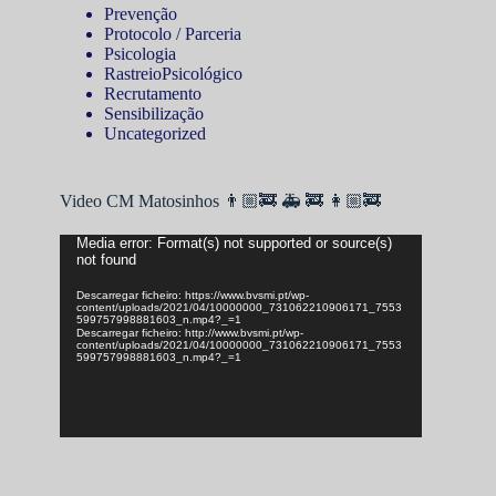
Prevenção
Protocolo / Parceria
Psicologia
RastreioPsicológico
Recrutamento
Sensibilização
Uncategorized
Video CM Matosinhos 👨🏼‍🚒 🚑 🚒 👩🏼‍🚒
Reprodutor
Media error: Format(s) not supported or source(s)
not found
de
vídeo
Descarregar ficheiro: https://www.bvsmi.pt/wp-
content/uploads/2021/04/10000000_731062210906171_7553
599757998881603_n.mp4?_=1
Descarregar ficheiro: http://www.bvsmi.pt/wp-
content/uploads/2021/04/10000000_731062210906171_7553
599757998881603_n.mp4?_=1