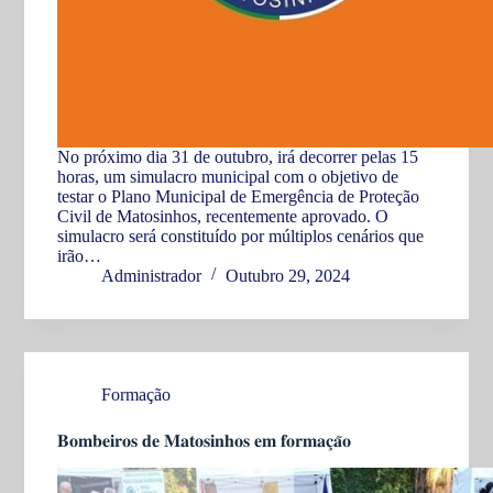
No próximo dia 31 de outubro, irá decorrer pelas 15
horas, um simulacro municipal com o objetivo de
testar o Plano Municipal de Emergência de Proteção
Civil de Matosinhos, recentemente aprovado. O
simulacro será constituído por múltiplos cenários que
irão…
Administrador
Outubro 29, 2024
Formação
𝐁𝐨𝐦𝐛𝐞𝐢𝐫𝐨𝐬 𝐝𝐞 𝐌𝐚𝐭𝐨𝐬𝐢𝐧𝐡𝐨𝐬 𝐞𝐦 𝐟𝐨𝐫𝐦𝐚𝐜̧𝐚̃𝐨