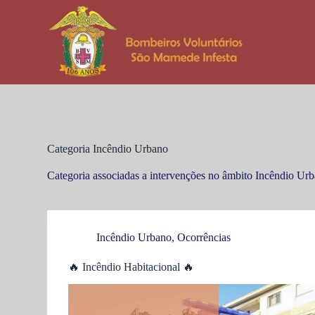
P
u
l
a
r
p
a
r
a
o
c
Categoria
Incêndio Urbano
o
n
Categoria associadas a intervenções no âmbito Incêndio Ur
t
e
ú
d
o
Incêndio Urbano
,
Ocorrências
🔥 Incêndio Habitacional 🔥