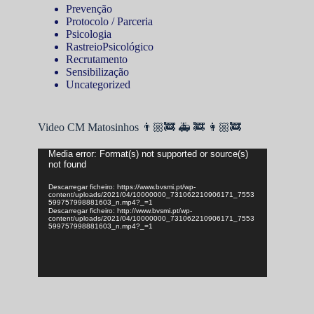
Prevenção
Protocolo / Parceria
Psicologia
RastreioPsicológico
Recrutamento
Sensibilização
Uncategorized
Video CM Matosinhos 👨🏼‍🚒 🚑 🚒 👩🏼‍🚒
Reprodutor
Media error: Format(s) not supported or source(s)
not found
de
vídeo
Descarregar ficheiro: https://www.bvsmi.pt/wp-
content/uploads/2021/04/10000000_731062210906171_7553
599757998881603_n.mp4?_=1
Descarregar ficheiro: http://www.bvsmi.pt/wp-
content/uploads/2021/04/10000000_731062210906171_7553
599757998881603_n.mp4?_=1