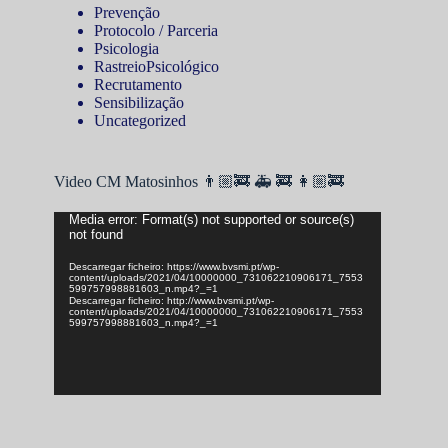
Prevenção
Protocolo / Parceria
Psicologia
RastreioPsicológico
Recrutamento
Sensibilização
Uncategorized
Video CM Matosinhos 👨🏼‍🚒 🚑 🚒 👩🏼‍🚒
Reprodutor
Media error: Format(s) not supported or source(s)
not found
de
vídeo
Descarregar ficheiro: https://www.bvsmi.pt/wp-
content/uploads/2021/04/10000000_731062210906171_7553
599757998881603_n.mp4?_=1
Descarregar ficheiro: http://www.bvsmi.pt/wp-
content/uploads/2021/04/10000000_731062210906171_7553
599757998881603_n.mp4?_=1