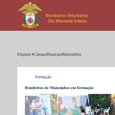
P
u
l
a
r
p
a
r
a
o
c
Etiqueta
#CamaraMunicipalMatosinhos
o
n
t
e
ú
Formação
d
o
𝐁𝐨𝐦𝐛𝐞𝐢𝐫𝐨𝐬 𝐝𝐞 𝐌𝐚𝐭𝐨𝐬𝐢𝐧𝐡𝐨𝐬 𝐞𝐦 𝐟𝐨𝐫𝐦𝐚𝐜̧𝐚̃𝐨