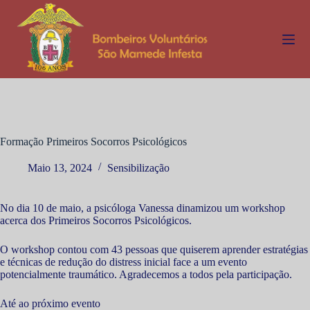
P
u
l
a
r
p
a
r
a
o
c
Formação Primeiros Socorros Psicológicos
o
n
Maio 13, 2024
Sensibilização
t
e
ú
No dia 10 de maio, a psicóloga Vanessa dinamizou um workshop
d
acerca dos Primeiros Socorros Psicológicos.
o
O workshop contou com 43 pessoas que quiserem aprender estratégias
e técnicas de redução do distress inicial face a um evento
potencialmente traumático. Agradecemos a todos pela participação.
Até ao próximo evento