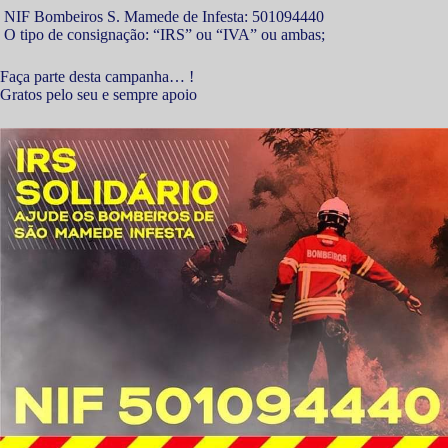
NIF Bombeiros S. Mamede de Infesta: 501094440
O tipo de consignação: “IRS” ou “IVA” ou ambas;
Faça parte desta campanha… !
Gratos pelo seu e sempre apoio