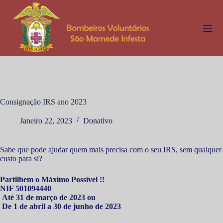
P
u
l
a
r
p
a
r
a
o
c
Consignação IRS ano 2023
o
n
Janeiro 22, 2023
Donativo
t
e
ú
Sabe que pode ajudar quem mais precisa com o seu IRS, sem qualquer
d
custo para si?
o
Partilhem o Máximo Possível !!
NIF 501094440
Até 31 de março de 2023 ou
De 1 de abril a 30 de junho de
2023