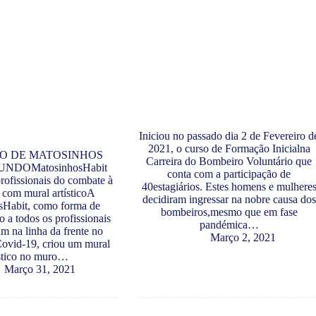
Iniciou no passado dia 2 de Fevereiro d
2021, o curso de Formação Inicialna
O DE MATOSINHOS
Carreira do Bombeiro Voluntário que
NDOMatosinhosHabit
conta com a participação de
ofissionais do combate à
40estagiários. Estes homens e mulhere
com mural artísticoA
decidiram ingressar na nobre causa dos
sHabit, como forma de
bombeiros,mesmo que em fase
 a todos os profissionais
pandémica…
am na linha da frente no
Março 2, 2021
ovid-19, criou um mural
ístico no muro…
Março 31, 2021