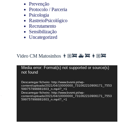
Prevenção
Protocolo / Parceria
Psicologia
RastreioPsicológico
Recrutamento
Sensibilização
Uncategorized
Video CM Matosinhos 👨🏼‍🚒 🚑 🚒 👩🏼‍🚒
Reprodutor
Media error: Format(s) not supported or source(s)
not found
de
vídeo
Descarregar ficheiro: http://www.bvsmi.pt/wp-
content/uploads/2021/04/10000000_731062210906171_7553
599757998881603_n.mp4?_=1
Descarregar ficheiro: http://www.bvsmi.pt/wp-
content/uploads/2021/04/10000000_731062210906171_7553
599757998881603_n.mp4?_=1