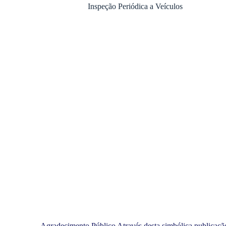
Inspeção Periódica a Veículos
Agradecimento Público Através desta simbólica publicaçã