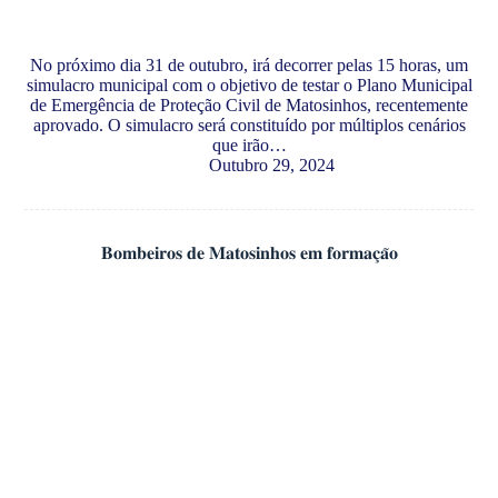
No próximo dia 31 de outubro, irá decorrer pelas 15 horas, um
simulacro municipal com o objetivo de testar o Plano Municipal
de Emergência de Proteção Civil de Matosinhos, recentemente
aprovado. O simulacro será constituído por múltiplos cenários
que irão…
Outubro 29, 2024
𝐁𝐨𝐦𝐛𝐞𝐢𝐫𝐨𝐬 𝐝𝐞 𝐌𝐚𝐭𝐨𝐬𝐢𝐧𝐡𝐨𝐬 𝐞𝐦 𝐟𝐨𝐫𝐦𝐚𝐜̧𝐚̃𝐨