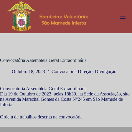
P
u
l
a
r
p
a
r
a
o
c
Convocatória Assembleia Geral Extraordinária
o
n
Outubro 18, 2023
Convocatória Direção
,
Divulgação
t
e
ú
Convocatória Assembleia Geral Extraordinária
d
Dia 19 de Outubro de 2023, pelas 18h30, na Sede da Associação, sito
o
na Avenida Marechal Gomes da Costa N°245 em São Mamede de
Infesta.
Ordem de trabalhos descrita na convocatória.