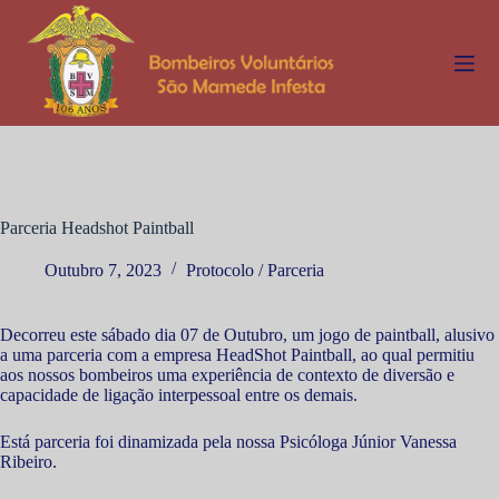
P
u
l
a
r
p
a
r
a
o
c
Parceria Headshot Paintball
o
n
Outubro 7, 2023
Protocolo / Parceria
t
e
ú
Decorreu este sábado dia 07 de Outubro, um jogo de paintball, alusivo
d
a uma parceria com a empresa HeadShot Paintball, ao qual permitiu
o
aos nossos bombeiros uma experiência de contexto de diversão e
capacidade de ligação interpessoal entre os demais.
Está parceria foi dinamizada pela nossa Psicóloga Júnior Vanessa
Ribeiro.