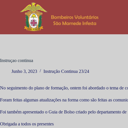
P
u
l
a
r
p
a
r
a
o
c
Instruçao continua
o
n
Junho 3, 2023
Instrução Continua 23/24
t
e
ú
d
No seguimento do plano de formação, ontem foi abordado o tema de c
o
Foram feitas algumas atualizações na forma como são feitas as comuni
Foi também apresentado o Guia de Bolso criado pelo departamento de
Obrigada a todos os presentes